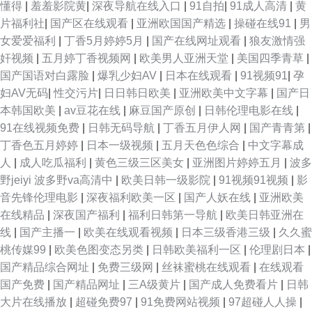
懂得
|
羞羞影院黄
|
深夜导航在线入口
|
91自拍
|
91成人高清
|
黄
片福利社
|
国产区在线观看
|
亚洲欧国国产精选
|
操碰在线91
|
男
女爱爱福利
|
丁香5月婷婷5月
|
国产在线网址观看
|
狼友激情强
奸视频
|
五月婷丁香视频网
|
欧美男人亚洲天堂
|
美国四季青草
|
国产国语对白露脸
|
爆乳少妇AV
|
日本在线观看
|
91视频91
|
孕
妇AV无码
|
性交污片
|
日日韩日欧美
|
亚洲欧美中文字幕
|
国产日
本韩国欧美
|
av豆花在线
|
麻豆国产原创
|
日韩伦理电影在线
|
91在线视频免费
|
日韩无码导航
|
丁香五月伊人网
|
国产青青第
|
丁香色五月婷婷
|
日本一级视频
|
五月天色色综合
|
中文字幕成
人
|
成人吃瓜福利
|
黄色三级三区美女
|
亚洲图片婷婷五月
|
波多
野jeiyi 波多野va高清中
|
欧美日韩一级影院
|
91视频91视频
|
影
音先锋伦理电影
|
深夜福利欧美一区
|
国产人妖在线
|
亚洲欧美
在线精品
|
深夜国产福利
|
福利日韩第一导航
|
欧美日韩亚洲在
线
|
国产主播一
|
欧美在线观看视频
|
日本三级香港三级
|
久久蜜
桃传媒99
|
欧美色图变态另类
|
日韩欧美福利一区
|
伦理剧日本
|
国产精品综合网址
|
免费三级网
|
丝袜蜜桃在线观看
|
在线观看
国产免费
|
国产精品网址
|
三A级黄片
|
国产成人免费看片
|
日韩
大片在线播放
|
超碰免费97
|
91免费网站视频
|
97超碰人人操
|