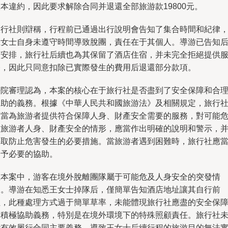
本違約，因此要求解除合同并退還全部旅游款19800元。
旅行社則辯稱，行程前已通過出行說明會告知了集合時間和紀律
王女士自身未遵守時間導致脫團，責任在于其個人。導游已告知
續安排，旅行社后續也為其保留了酒店住宿，并未完全拒絕提供
務，因此只同意扣除已實際發生的費用后退還部分款項。
法院審理認為，本案的核心在于旅行社是否盡到了安全保障和合
協助的義務。根據《中華人民共和國旅游法》及相關規定，旅行
應當為旅游者提供符合保障人身、財產安全需要的服務，對可能
及旅游者人身、財產安全的情形，應當作出明確的說明和警示，
采取防止危害發生的必要措施。當旅游者遇到困難時，旅行社應
給予必要的協助。
在本案中，游客在境外脫離團隊屬于可能危及人身安全的突發情
況。導游在知悉王女士掉隊后，僅簡單告知酒店地址讓其自行前
往，此種處理方式過于簡單草率，未能體現旅行社應盡的安全保
和積極協助義務，特別是在境外環境下的特殊照顧責任。旅行社
能有效履行合同主要義務，導致王女士后續行程的旅游目的無法