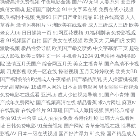
操碰高清免费视频
午夜电影全集
国产AV无码
人妻系列
爱豆传
媒倩女幽魂
超清国产剧大全
91中文字幕在线
免费在线小视频
频导航网站 国产欧美一区二区 69麻豆 91社区免费视频 www蜜桃tv 福利姬
吃瓜福利小视频
免费91
国产日产亚洲精品
91社在线高清
人人
草香蕉
激情另类图片
亚洲欧美在线观看
成人三级成人三级
欧美
com 欧美青娇喷水免费视频 丝袜人妻中出 夜色资源导航 91视频网新网站 肏
老女人bb
日日操第一页
91网豆花视频
91福利剧场
免费影视观
看
91视频国产自拍
国产美女在线视频
欧美又大
无码四虎
女同
屄的视频在线观看 国产区夜夜 久合色网 欧美日本三级伦理爱 先锋成人Av影
激吻视频
极品性爱导航
欧美国产拳交喷奶
中文字幕第三页
超碰
成人影视
欧美日韩中文一区
手机看片1204
91色快播
福利撸影
院 91海角 91小视频黄 爱艹伊人久久 国产三级国产精品自产 久久国产一区精
院
激情五月天国产
综合网五月天
美女主播青草
国产高清不卡视
频
四虎影视
欧美一区在线
操碰视频
五月天婷婷欧美
欧美大BB
选 青娱乐福利导航 熟女wwwcn 亚洲天堂视频网站 91岁成人网站 浮力限制
国产福利啪啪
欧洲成人午夜精品
国产精品美乳
男人操蜜桃视频
无码射精网站
18成年人网站
日本高清电影网
男女啪啪午夜视频
影院123 九九打炮 色情久久视频网 1024国产毛片 91看片婬黄大片网址 91
免费电影在线观看
亚洲ab
成人少妇视频导航
91国产小青蛙
国
产成年免费网站
国产视频高清在线
精品香蕉
求a片网址
麻豆tv
在线观看资源 成人黄色三级片网站 免费91 婷婷福利导航 91韩国伊人五码 欧
在线观看
在线撸丝片
91草碰
国产成人激情视频
黑料吃瓜精品
偷拍
91大神合集
成人拍拍拍免费
香港伦理剧
日韩大片观看网
韩色图小说 午夜肏屄 国女不卡 浮力影院限制级 国产在线视频91 91福利导航
址
日韩免费电影
91羞羞视频
国产网站
青草全福视在线
性导航
影视AV
日本一级在线视频
国产好片浮力
91久操
国产精品成人
视频 不卡的a在线 狠狠干综合网 97国产精品视频在线 黑丝喷水 欧美久艹在