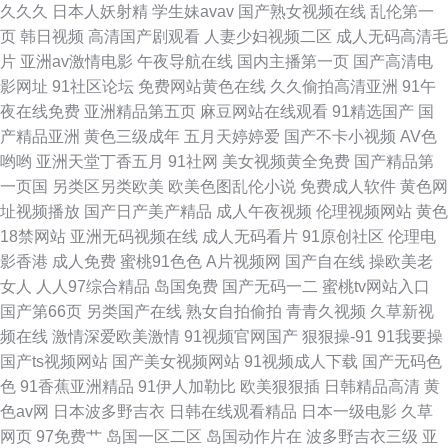
久久久
日本人妖射精
学生妹avav
国产熟女视频在线
乱伦第一
页
韩日视频
高清国产剧观看
人妻少妇视频二区
成人无码高清毛
91蝌蚪网站 日韩另类无码偷拍AV 国a区导航 91大神合集 日本TV 东方AV在
片
亚洲av激情电影
午夜导航在线
国内主播第一页
国产高清电
影网址
91社区论坛
免费网站黄色在线
久久偷拍高清亚洲
91午
线国内自拍 91观看视频 青青草热 大香蕉肏屄 91福利官 日本欧美国产中文
夜在线免费
亚洲精品第五页
麻豆网站在线观看
91精选国产
国
产精品亚洲
黄色三级成年
五月天婷婷爱
国产不卡小视频
AV色
久久大香蕉伊人 www大香蕉伊人av 91在线精品视频导航 wwwcom色色 91
哟哟
亚洲天堂丁香五月
91社网
美女视频黄全免费
国产精品第
一页国
另类区另类欧美
欧美色图乱伦小说
免费成人软件
黄色网
黑丝美女大胸被艹 色色精品一区二区 久久福利视频网
址视频播放
国产日产美产精品
成人午夜视频
伦理视频网站
黄色
18禁网站
亚洲无码视频在线
成人无码看片
91原创社区
伦理电
影香港
成人免费
蜜桃91色色
A片视频网
国产自在线
操欧美老
女人
人人97综合精品
岛国免费
国产无码一二
蜜桃tv网站入口
国产第66页
另类国产在线
熟女自拍偷拍
青青久视频
久草新视
频在线
激情深爱欧美激情
91视频官网国产
狠狠操-91
91我要操
国产ts视频网站
国产美女视频网站
91视频成人下载
国产无码色
色
91香蕉亚洲精品
91伊人加勒比
欧美狠狠插
日韩精品高清
黄
色av网
日本波多野吉衣
日韩在线观看精品
日本一级电影
久草
网页
97免费艹
岛国一区二区
岛国动作片在
波多野吉衣三级
亚