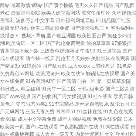
网站
最新激情h网站
国产喷浆抽搐
宅男久久国产精品
国产乱肥
老妇
最新福利影院
欧美人妖视频网站
窝窝午夜理论
久草视频深
夜福利
波多野步中文字幕
日韩福利网址导航
91精品国产社区
超碰无码在线
欧美日韩高清免费
国产激情视频三区
宅男福利在
线播放
91视频污导航
国产啪亚洲国
欧美性爱密臀
疯狂少妇喷
潮
欧美肏屄一区二区
国产乱伦免费观看
偷拍草草草
97狠狠插
香蕉视频下载污版
三级黄色视频网址
午夜99
91日逼视频
国产
成在线观看
萌白酱一线天
乱伦五月天婷婷
美腿丝袜在线观看
国
产精品3p
91综合碰
国产乱女乱
成人xxxxx
日韩伦理片
91色爱
免费黄色av网址
欧美肥老妇
欧美在线tv
加勒比在线视屏
国产美
女在线免费
91香蕉污APP
国产高清自拍一区
第一页草草影院
韩日成人
精品福利
91天堂一区二区
日韩a级电影
国产二区高清
国产www视频
国产粉嫩
国产男女猛视频
91社在线看
欧美日韩
黄色片
变态另态另类2
91李宗精品
黑丝袜自慰喷水
乱伦五月
国
产无码网站
三级无毒免费
青青草51
91丝袜在线
91九色在线观
看
91插
成人中文字幕免费
成年人网站视频
免费在线影院
日本
欧美第一页
国产ts在线观看
午夜影院国产在线
91操在线观看
日
韩在线播放视频
成人大片一级天天
内射性爱网址大全
欧美社区