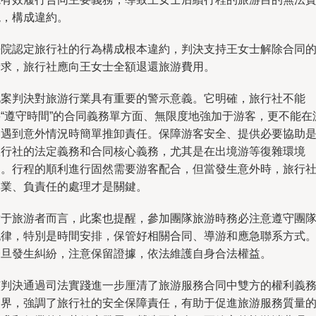
現，構成違約。
法院認定旅行社的行為構成根本違約，判決支持王女士解除合同
請求，旅行社應向王女士全額退還旅游費用。
此案判決對旅游行業具有重要的警示意義。它明確，旅行社不能
將“遵守時間”的合同義務單方面、無限度地強加于游客，更不能在
客遇到意外情況時簡單推卸責任。保障游客安全、提供必要協助
旅行社的法定義務和合同核心義務，尤其是在出境游等復雜環境
中。行程的順利進行固然需要游客配合，但當發生意外時，旅行
專業、負責任的處理才是關鍵。
對于旅游者而言，此案也提醒，參加團隊旅游時務必注意遵守團
紀律，特別是時間安排，保管好相關合同、導游和應急聯系方式
一旦發生糾紛，注意保留證據，依法維護自身合法權益。
該判決通過司法實踐進一步厘清了旅游服務合同中雙方的權利義
邊界，強調了旅行社的安全保障責任，有助于促進旅游服務質量