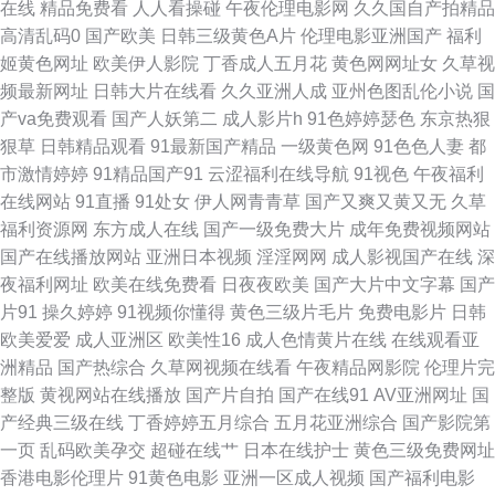
在线
精品免费看
人人看操碰
午夜伦理电影网
久久国自产拍精品
高清乱码0
国产欧美
日韩三级黄色A片
伦理电影亚洲国产
福利
线 性福AⅤ 91福利啪 91视频网站免费观看 不卡91福利视频 久操免费观看 日
姬黄色网址
欧美伊人影院
丁香成人五月花
黄色网网址女
久草视
频最新网址
日韩大片在线看
久久亚洲人成
亚州色图乱伦小说
国
韩操B视频 亚洲久草网 91在线观看免费高清视频 伪娘自拍一区 久久福利社
产va免费观看
国产人妖第二
成人影片h
91色婷婷瑟色
东京热狠
狠草
日韩精品观看
91最新国产精品
一级黄色网
91色色人妻
都
97人妻资源总站超碰 欧韩A片 色色日女人 91黑黄网 黑丝资源站 午夜诱惑av
市激情婷婷
91精品国产91
云涩福利在线导航
91视色
午夜福利
在线网站
91直播
91处女
伊人网青青草
国产又爽又黄又无
久草
三级日韩网址 AV福利姬在线 青青草先生一起 超碰日韩 91社地址 成人电影
福利资源网
东方成人在线
国产一级免费大片
成年免费视频网站
国产在线播放网站
亚洲日本视频
淫淫网网
成人影视国产在线
深
小说网 黄污污在线观看 91黑丝国 日韩毛片网址 精品国产乱 海角社区真实偷
夜福利网址
欧美在线免费看
日夜夜欧美
国产大片中文字幕
国产
片91
操久婷婷
91视频你懂得
黄色三级片毛片
免费电影片
日韩
伦AV 91伊人网 午夜福利宅女 欧美洲精品久久 午夜剧院 国产美女 欧美成人
欧美爱爱
成人亚洲区
欧美性16
成人色情黄片在线
在线观看亚
洲精品
国产热综合
久草网视频在线看
午夜精品网影院
伦理片完
拍拍视频网站 91福利导航大全 99热青青 国产精品无毒久久 蜜桃成人网站 色
整版
黄视网站在线播放
国产片自拍
国产在线91
AV亚洲网址
国
产经典三级在线
丁香婷婷五月综合
五月花亚洲综合
国产影院第
妇2p 91大神系列在线观看 日韩福利无码专区 91爱搞屄 超碰四虎东方精品
一页
乱码欧美孕交
超碰在线艹
日本在线护士
黄色三级免费网址
香港电影伦理片
91黄色电影
亚洲一区成人视频
国产福利电影
欧美电影在线播放 婷婷他六月天 91看片在线 99热色 国产激情do 老湿机69