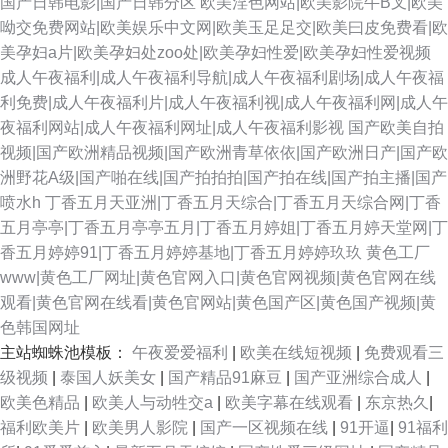
国产日韩电影|国产日韩分区
欧美淫色网站|欧美影院牛B叉|欧美
呦交免费网站|欧美娱乐中文网|欧美玉足足交|欧美曰皮免费看|欧
美孕妇a片|欧美孕妇处zoo处|欧美孕妇性爱|欧美孕妇性爱视频
成人午夜福利|成人午夜福利导航|成人午夜福利剧场|成人午夜福
利免费|成人午夜福利片|成人午夜福利视|成人午夜福利网|成人午
夜福利网站|成人午夜福利网址|成人午夜福利影视
国产欧美自拍
视频|国产欧洲精品视频|国产欧洲青草依依|国产欧洲日产|国产欧
洲野花A级|国产啪在线|国产拍拍拍|国产拍在线|国产拍主播|国产
喷水h
丁香五月天亚洲|丁香五月天综合|丁香五月天综合网|丁香
五月亭亭|丁香五月亭亭五月|丁香五月婷姐|丁香五月婷天堂网|丁
香五月婷婷91|丁香五月婷婷基地|丁香五月婷婷玖玖
黄色工厂
www|黄色工厂网址|黄色官网入口|黄色官网视频|黄色官网在线
观看|黄色官网在线看|黄色官网站|黄色国产区|黄色国产视频|黄
色韩国网址
主站蜘蛛池模板：
午夜爱爱福利
|
欧美在线短视频
|
免费观看三
级视频
|
泰国人妖美女
|
国产精品91麻豆
|
国产亚洲综合成人
|
欧美色精品
|
欧美人与动牲交a
|
欧美字幕在线观看
|
东京热久
|
福利欧美片
|
欧美男人影院
|
国产一区视频在线
|
91开逼
|
91福利