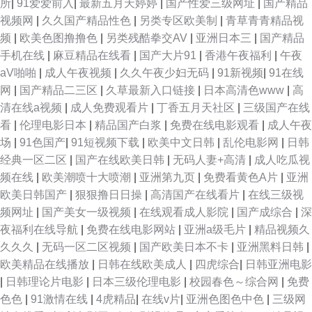
所
|
91爱爱前入
|
最新五月天婷婷
|
国产性爱三级网址
|
国产精品
视频网
|
久久国产精品性色
|
另类专区欧美制
|
青草青青精品视
频
|
欧美色图撸撸色
|
另类残酷拳交AV
|
亚洲日本三
|
国产精品
手机在线
|
麻豆精品在线看
|
国产大片91
|
香港午夜福利
|
午夜
aV啪啪
|
成人午夜视频
|
久久午夜少妇无码
|
91新视频
|
91在线
网
|
国产精品二三区
|
久草最新入口链接
|
日本高清色www
|
高
清在线a视频
|
成人免费观看片
|
丁香五月天社区
|
三级国产在线
看
|
伦理电影日本
|
精品国产白浆
|
免费在线电影观看
|
成人午夜
场
|
91色国产
|
91短视频下载
|
欧美中文日韩
|
乱伦电影网
|
日韩
经典一区二区
|
国产在线欧美日韩
|
无码人妻+高清
|
成人吃瓜视
频在线
|
欧美潮喷十大喷潮
|
亚洲第九页
|
免费看黄色A片
|
亚洲
欧美日韩国产
|
狠狠撸日日操
|
高清国产在线看片
|
在线三级视
频网址
|
国产美女一级视频
|
在线观看成人影院
|
国产成综合
|
深
夜福利在线导航
|
免费在线电影网站
|
亚洲a级毛片
|
精品视频久
久久久
|
无码一区二区视频
|
国产欧美日本不卡
|
亚洲黑料日韩
|
欧美精品在线播放
|
日韩在线欧美成人
|
四虎综合
|
日韩亚洲电影
|
日韩理论片电影
|
日本三级伦理电影
|
校园春色～综合网
|
免费
色色
|
91激情在线
|
4虎精品
|
在线v片
|
亚洲色图色中色
|
三级网