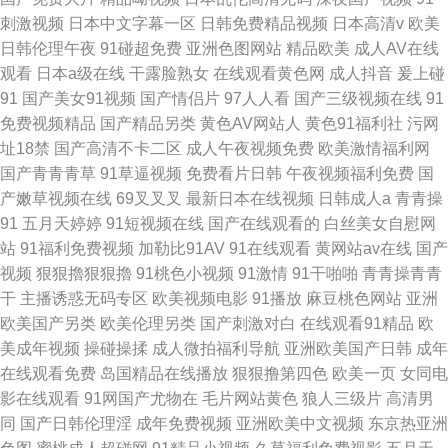
刺激视频
日本中文字幕一区
日韩免费精品视频
日本高清v
欧美
日韩伦理午夜
91碰超免费
亚洲色图网站
精品欧美
成人AV在线
观看
日本a级在线
干露脸熟女
在线观看黄色网
成人抖音
爰上碰
91
国产美女91视频
国产情侣片
97人人看
国产三级视频在线
91
免费视频精品
国产精品另类
黄色AV网站人
黄色91福利社
污网
址18禁
国产高清不卡二区
成人午夜视频免费
欧美激情福利网
国产青青青草
91草逼视频
免费看片日韩
午夜视频福利免费
国
产嫩草视频在线
69叉叉叉
最新日本在线视频
日韩成人a
青青操
91
五月天婷婷
91短视频在线
国产在线观看的
白丝美女自慰网
站
91福利免费视频
加勒比91AV
91在线观看
黄网站av在线
国产
视频
狠狠擼狠狠擼
91桃色小视频
91激情
91干啪啪
青青操青青
干
主播诱惑无码专区
欧美视频电影
91播放
麻豆桃色网站
亚洲
欧美国产另类
欧美伦理另类
国产刺激对白
在线观看91精品
欧
美成年视频
操碰操揉
成人微拍福利导航
亚洲欧美国产日韩
成年
在线观看免费
岛国精品在线播放
狠狠撸第四色
欧美一页
女同电
影在线观看
91网国产尤物在
毛片网站黄色
狼人三级片
高清男
同
国产日韩伦理淫
成年免费视频
亚洲欧美中文视频
东京热亚洲