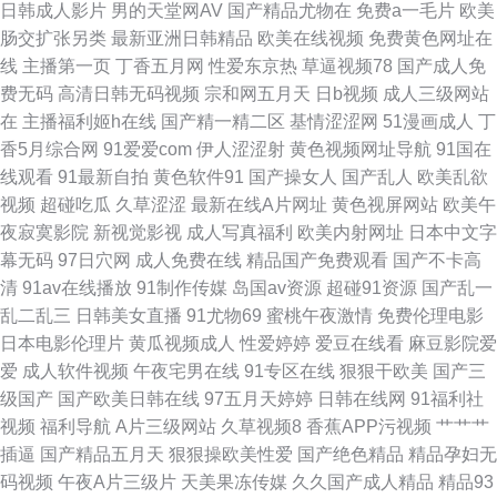
日韩成人影片
男的天堂网AV
国产精品尤物在
免费a一毛片
欧美
肠交扩张另类
最新亚洲日韩精品
欧美在线视频
免费黄色网址在
副利区 日韩无码第12页 亚洲精品五月婷婷 91在线天堂 精品视频在线观看区
线
主播第一页
丁香五月网
性爱东京热
草逼视频78
国产成人免
费无码
高清日韩无码视频
宗和网五月天
日b视频
成人三级网站
色婷日本中文 91N网站在线观 91偷拍色图 第一女优电影院 精品图区 日韩网
在
主播福利姬h在线
国产精一精二区
基情涩涩网
51漫画成人
丁
香5月综合网
91爱爱com
伊人涩涩射
黄色视频网址导航
91国在
址在线 1024伦理影院 超碰在线612 欧韩美女成人视频 四虎四级av 91国产ts
线观看
91最新自拍
黄色软件91
国产操女人
国产乱人
欧美乱欲
视频
超碰吃瓜
久草涩涩
最新在线A片网址
黄色视屏网站
欧美午
97公开久久 韩国avwuma 欧美亚洲日韩国产 午夜影院欧美 91传媒在线观看
夜寂寞影院
新视觉影视
成人写真福利
欧美内射网址
日本中文字
幕无码
97日穴网
成人免费在线
精品国产免费观看
国产不卡高
网站大全 国产精品九九久久 欧美专区综合 91超碰资源站 91网亚洲蜜桃 久久
清
91av在线播放
91制作传媒
岛国av资源
超碰91资源
国产乱一
乱二乱三
日韩美女直播
91尤物69
蜜桃午夜激情
免费伦理电影
爱九九 国产极品15P 91娱乐综合 99精品小视频 91草视频 阿V视频在线观看
日本电影伦理片
黄瓜视频成人
性爱婷婷
爱豆在线看
麻豆影院爱
爱
成人软件视频
午夜宅男在线
91专区在线
狠狠干欧美
国产三
日韩 www国产三级 自拍av123 91网站小视频 福利社啪啪 日韩操操操 91超
级国产
国产欧美日韩在线
97五月天婷婷
日韩在线网
91福利社
视频
福利导航
A片三级网站
久草视频8
香蕉APP污视频
艹艹艹
碰人人 AV黄色天堂网 国产午夜久久 午夜剧院蜜芽啊 AV片区 日韩福利电影
插逼
国产精品五月天
狠狠操欧美性爱
国产绝色精品
精品孕妇无
码视频
午夜A片三级片
天美果冻传媒
久久国产成人精品
精品93
91大神探花在线 超碰偷拍 91大神小青蛙搭讪视频 日韩AV无码自拍 国产美女