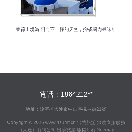
春節出境游 飛向不一樣的天空，抑或國內尋味年
節？
電話：1864212**
地址：遼寧省大連市中山區楓林街21號
Copyright © 2026
www.rlzurnt.cn
出境旅游
深度商旅服務
（大連）有限公司
出境旅游
版權所有
Sitemap