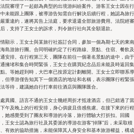
某法院審理了一起頗為典型的出境游糾紛案件。游客王女士因在
程中未能跟上團隊，被導游告知需自行解決后續行程，她認為旅
社嚴重違約，遂將其告上法庭，要求退還全部旅游費用。法院經
理后，支持了王女士的訴求，判令旅行社向其全額退款。
案情顯示，王女士與某旅行社簽訂合同，參加一個為期七天的東
亞海島游旅行團。合同明確約定了行程路線、景點、住宿、餐飲
交通安排。在行程第三天，團隊在前往一個著名景點的途中，由
交通擁堵和集合時間緊張，王女士在購買紀念品后未能及時返回
合點。等她趕到時，大巴車已按原定計劃離開。王女士立即聯系
游，但導游僅告知其下一個酒店的地址和名稱，表示團隊行程緊
無法等待，建議她自行打車前往酒店與團隊匯合。
身處異國、語言不通的王女士幾經周折才抵達酒店，但已錯過了
日下午及晚上的行程安排，身心俱疲且倍感焦慮。在接下來的行
中，她感覺受到了團友和導游的冷落，旅行體驗大打折扣。回國
后，王女士認為旅行社及其委派的導游在游客“掉隊”后，未采取積
極、有效的協助措施，未能保障其人身安全和基本旅游權益，構