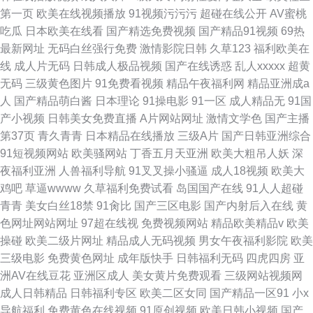
第一页
欧美在线视频播放
91视频污污污
超碰在线公开
AV蜜桃
吃瓜
日本欧美在线看
国产精选免费视频
国产精品91视频
69热
最新网址
无码白丝强行免费
激情影院日韩
久草123
福利欧美在
线
成人片无码
日韩成人极品视频
国产在线诱惑
乱人xxxxx
超黄
无码
三级黄色图片
91免费看视频
精品午夜福利网
精品亚洲成a
人
国产精品萌白酱
日本理论
91操电影
91一区
成人精品无
91国
产小视频
日韩美女免费直播
A片网站网址
激情文学色
国产主播
第37页
青久青青
日本精品在线播放
三级A片
国产日韩亚洲综合
91短视频网站
欧美骚网站
丁香五月天亚洲
欧美大粗吊人妖
深
夜福利亚洲
人兽福利导航
91叉叉操小骚逼
成人18视频
欧美大
鸡吧
草逼wwww
久草福利免费试看
岛国国产在线
91人人超碰
青青
美女白丝18禁
91肏比
国产三区电影
国产内射后入在线
黄
色网址网站网址
97超在线视
免费视频网站
精品欧美精品v
欧美
操碰
欧美二级片网址
精品成人无码视频
男女午夜福利影院
欧美
三级电影
免费黄色网址
成年版快手
日韩福利无码
四虎四房
亚
洲AV在线豆花
亚洲区成人
美女黄片免费观看
三级网站视频网
成人日韩精品
日韩福利专区
欧美二区女同
国产精品一区91
小x
导航福利
免费黄色在线视频
91原创视频
欧美日韩小视频
国产