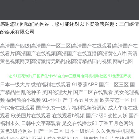
感谢您访问我们的网站，您可能还对以下资源感兴趣：三门峡倩
酚娱乐有限公司
高清国产四级|高清国产一区二区|高清国产在线观看|高清国产在
线看片|高清国产在线视频|高清国产在线直播|高清黄色A片|高清
黄色视频网页|高清激情无码乱伦|高清精品国内视频
网站地图
日本一级大片
微拍福利在线观看
91香蕉APP
国产二区三区
国
日韩在线成人资源 天堂色色网 欧美精品色悠悠 91部免费电影 91福利视频网
产精品性
乱伦种子
美国伦理大片
国产二区在线观看
美女伦理视
频
福利偷拍小视频
91社区国产
丁香五月天堂
欧美变态一区
国
址 91豆花制片厂 国产先锋AV 自拍av三级网 老司机福利社区 91免费国产视
产综合在线观看
国产免费一级片
福利视频资源站
成人午夜在线
观看
欧美图片在线观看
在线观看h视频
国产a级0
变性人妖
国产
频 久久人力资源91 91成人电影在线视频 极品av在线 自拍97资源站 大香蕉
福利永久
日韩中文字幕观看
足交在线播放91
丁香五月色网站
黄色3级抢网站
国产一区二区
日本一级婬片
久久免费手机视频
99伊人 婷婷高潮一区二区三区 ts性爱 色情人妖伪娘一区 91视频在线观看视
学生妹Av网站
亚洲人成免费网站
91大神自拍
福利片在线观看