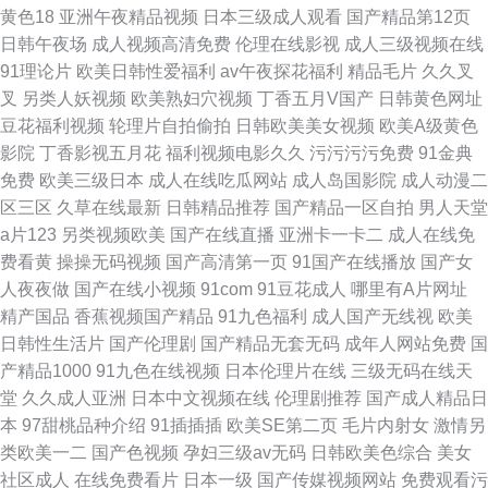
黄色18
亚洲午夜精品视频
日本三级成人观看
国产精品第12页
日韩午夜场
成人视频高清免费
伦理在线影视
成人三级视频在线
91理论片
欧美日韩性爱福利
av午夜探花福利
精品毛片
久久叉
叉
另类人妖视频
欧美熟妇穴视频
丁香五月V国产
日韩黄色网址
豆花福利视频
轮理片自拍偷拍
日韩欧美美女视频
欧美A级黄色
影院
丁香影视五月花
福利视频电影久久
污污污污免费
91金典
免费
欧美三级日本
成人在线吃瓜网站
成人岛国影院
成人动漫二
区三区
久草在线最新
日韩精品推荐
国产精品一区自拍
男人天堂
a片123
另类视频欧美
国产在线直播
亚洲卡一卡二
成人在线免
费看黄
操操无码视频
国产高清第一页
91国产在线播放
国产女
人夜夜做
国产在线小视频
91com
91豆花成人
哪里有A片网址
精产国品
香蕉视频国产精品
91九色福利
成人国产无线视
欧美
日韩性生活片
国产伦理剧
国产精品无套无码
成年人网站免费
国
产精品1000
91九色在线视频
日本伦理片在线
三级无码在线天
堂
久久成人亚洲
日本中文视频在线
伦理剧推荐
国产成人精品日
本
97甜桃品种介绍
91插插插
欧美SE第二页
毛片内射女
激情另
类欧美一二
国产色视频
孕妇三级av无码
日韩欧美色综合
美女
社区成人
在线免费看片
日本一级
国产传媒视频网站
免费观看污