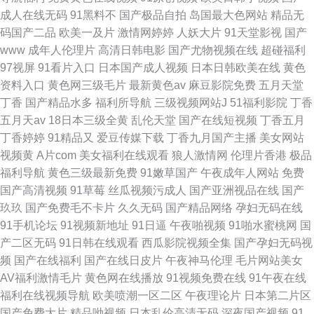
成人在线无码
91黑料不
国产极品自拍
岛国最大色网站
精品无
码国产二品
欧美一及片
激情网婷婷
人妖大片
91天堂影视
国产
www
成年人伦理片
高清日韩电影
国产尤物视频在线
超碰福利
97视屏
91看片入口
日本国产成人视频
日本日韩欧美在线
黄色
资料入口
黄色网三级毛片
最新黄色av
麻豆影院免费
五月天堂
丁香
国产精品水多
福利所导航
三级视频网站J
51福利影院
丁香
五月天av
18日本三级全黄
乱伦天堂
国产在线短视频
丁香五月
丁香婷婷
91精品又
爱豆传媒下载
丁香九月国产主播
美女网站
视频黄
A片com
美女福利在线观看
狼人激情网
伦理片香港
极品
福利导航
黄色三级最新免费
91嫩草国产
午夜成年人网站
免费
国产高清视频
91草莓
丝瓜视频污成人
国产亚洲视品在线
国产
玖玖
国产免费毛不卡片
久久无码
国产精品网络
孕妇无码在线
91手机论坛
91视频新地址
91日逼
午夜啪视频
91啪水蜜桃网
国
产二区无码
91日韩在线观看
西瓜影院视频全集
国产孕妇无码视
频
国产在线福利
国产在线日皮片
午夜神马伦理
毛片网站美女
AV福利激情毛片
黄色网在线播放
91视频免费在线
91午夜在线
福利在线视频导航
欧美喷潮一区二区
午夜理论片
日本第二片区
国产免费大片
精品呦视频
日本乱伦高清无码
深夜国产视频
91