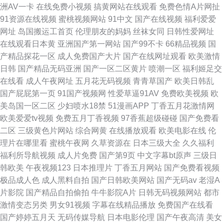
洲AV一卡
在线免费小视频
搞黄网站在线观看
免费色情A片网扯
91资源在线视频
蜜桃视频网站
91中文
国产在线视频
福利爱爱
网址
岛国搬运工首页
伦理朋友的妈妈
丝袜女同
日韩性爱网址
在线观看日本黄
亚洲国产第一网站
国产99不卡
66精品视频
国
产精品探花一区
成人免费国产大片
国产在线网址观看
欧美激情
日韩
国产精品无码亚洲
国产一区二区黄片
喷潮一区
福利姬足交
在线看
成人午夜网址
五月花无码视频
青青草国产
欧美日韩乱
国产屁屁第一页
91国产视频网
性爱草逼91AV
免费欧美视频
欧
美岛国一区二区
少妇喷水18禁
51漫画APP
丁香五月花激情网
欧美爱爱tv视频
免费五月丁香视频
97香蕉超级碰碰
国产免费看
二区
三级黄色片网站
综合网黄
在线播放观看
欧美电影在线
伦
理片在哪里看
蜜桃午夜网
久草资源在
日本三级大全
久久福利
福利所导航视频
成人片免费
国产第9页
中文字幕bt原声
三级日
韩欧美
午夜视频123
日本推理片
丁香五月网站
国产免费看视频
极品成人色
成人黑料自拍
国产日韩欧美网站
国产无码av
老湿A
片影院
国产精品自拍偷拍
牛牛影院A片
日韩无码视频网站
都市
激情变态另类
男女91视频
字幕在线精品播放
免费国产在线看
国产婷婷五月天
无码传媒导航
日本电影伦理
国产午夜高清
美女