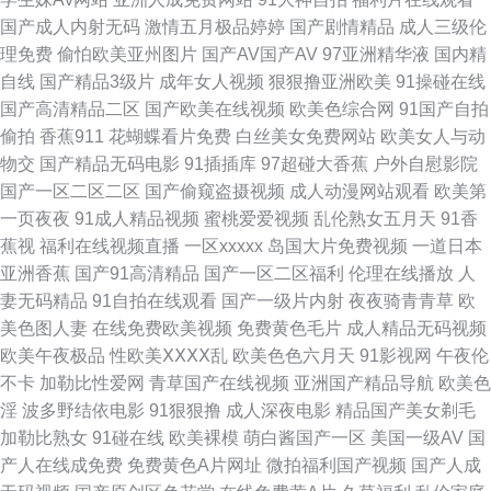
国产成人内射无码
激情五月极品婷婷
国产剧情精品
成人三级伦
频 美女直播性爱 91免费版在线观看 久久精品国产婷婷久久 91超碰导航 国产
理免费
偷怕欧美亚州图片
国产AV国产AV
97亚洲精华液
国内精
自线
国产精品3级片
成年女人视频
狠狠撸亚洲欧美
91操碰在线
极品伪娘在线 香蕉论理五级片 www欧美日韩女同 日韩金典免费av 91影院成
国产高清精品二区
国产欧美在线视频
欧美色综合网
91国产自拍
偷拍
香蕉911
花蝴蝶看片免费
白丝美女免费网站
欧美女人与动
人 欧美人妖撸管 影音先锋AV自拍 日韩精品2 91青娱乐在线国产 久久精品麻
物交
国产精品无码电影
91插插库
97超碰大香蕉
户外自慰影院
国产一区二区二区
国产偷窥盗摄视频
成人动漫网站观看
欧美第
豆 影音先锋每日AV更新 福利网站视频在线91 五月天丁香网 91在线黑丝导航
一页夜夜
91成人精品视频
蜜桃爱爱视频
乱伦熟女五月天
91香
蕉视
福利在线视频直播
一区xxxxx
岛国大片免费视频
一道日本
欧美性爱第二页 91公司制作传媒 精品91 伊人大相蕉青青草在线 国产精品第
亚洲香蕉
国产91高清精品
国产一区二区福利
伦理在线播放
人
妻无码精品
91自拍在线观看
国产一级片内射
夜夜骑青青草
欧
页 深爱激请网站 91视频总站 玖玖成人综合 91c在线 国产欧美日韩成人 五月
美色图人妻
在线免费欧美视频
免费黄色毛片
成人精品无码视频
欧美午夜极品
性欧美ⅩⅩⅩⅩ乱
欧美色色六月天
91影视网
午夜伦
天资源网 99视频在线你懂得 欧美激情综合素质 91交配视频 国产午夜福利网
不卡
加勒比性爱网
青草国产在线视频
亚洲国产精品导航
欧美色
淫
波多野结依电影
91狠狠撸
成人深夜电影
精品国产美女剃毛
一二区 影音先锋AV最新电影 阿v视频在线 涩五月婷婷 91视频国产在线 麻豆
加勒比熟女
91碰在线
欧美裸模
萌白酱国产一区
美国一级AV
国
产人在线成免费
免费黄色A片网址
微拍福利国产视频
国产人成
福利视频 91福利社视频国产精品 男人天堂青青草 欧美喷水在线 一区靖品 蜜