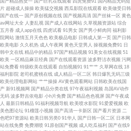
国产精品熟女一
国产巨乳在线观看
四虎免费91
国内精品无码短
片
超碰成人操操
欧美猛交视频
西瓜影院在线观看
欧美做受日韩
视频 国产超碰人人爽 激情主播久久狠狠干 毛片传美 欧美人妖A片免费看 日
国产在线一
国产原创视频在线
国产视频高清
国产丝袜一区
黄色
av网址大全
人妻乱视
国产成人在线网站
久草视频资源站
综合
本黄色在线观看 亚洲97超碰超碰 国产精品自拍中文 久草免费资源站 婷婷一
五月香
成人app在线
四虎试看
91男女
国产男小鲜肉同
福利影
院网站
激情五月天色色
欧美极品电影
日韩成人第一页
国产日韩
区二区三区 91丝袜插麻豆 日屄导航 国外碰视频网站91 成人黄色剧场 91精
欧美电影
久久机热
成人午夜网
黄色天堂男人
操视频免费91
日
韩中文在线
精品中的精品
97国产精品视频
91美女在线视频
51
品成品种 欧美精品麻豆久久 不卡av网 91青青视屏 91香蕉国产线 黄色极品
欧美
一区精品麻豆经典
国产在线观看资源
波多野洁衣视频
污网
站免费看
特级欧美在线观看
自拍视频91
91艹艹
久草网在线
18
网站蓝莓视频 91豆花视频网站 91社在线视频 导航福利黑料 精品25区 狼友
福利影院
老司机蜜桃在线
成人精品一区二区
韩日爆乳无码三级
欧美伦理电影网站
艹艹操操
AV黄色观看网站
日韩欧美在线国
91天堂 欧美日韩精品内射经典 四虎成人影视免费在线 91链接免费下载 福利
产
新91视频网
国产精品分类在线
97午夜福利视频
岛国AV动作
无码
波多野吉依电影
小h片免费
国产精品色色视屏
国产午夜成
视频导航啪啪 欧美在线cd人妖视频 国产福利AV导航 91传媒性爱视频 国产
人
最新日韩精品
91福利视频导航
欧美喷水影院
91爱爱视频
欧
美色图论坛
91榴莲小视频
国产高清一卡新区
国产看片资源
二
96视频导航 阿V中文资源在线 www久久青草 91n视频在线 欧美日韩成人精
色吧97资源站
欧美日韩另类0
91华人
国产日韩一区二区
日本网
站在线免费
免费潮喷
91原创国产视频
成人吃瓜福利
国产在线9
品综合 国产玖玖爱日韩 成人AV免费在线观看 91欧美视频一二三 第一福利视