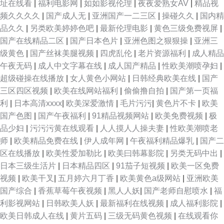
址在线看
|
福利电影网
|
如如影视伦理
|
夜夜爱熟女AV
|
精品视
频久久久久
|
国产成人无
|
亚洲国产一二三区
|
操碰久久
|
国内精
品久久
|
另类欧美婷婷色吧
|
最新伦理电影
|
黄色三级免费视屏
|
国产在线精品二区
|
国产日本色片
|
亚洲色图之狠狠操
|
亚洲三
级黄色
|
国产丝袜美腿视频
|
四虎乱伦
|
老片资源福利
|
成人精品
午夜无码
|
成人中文字幕在线
|
成人国产精品
|
性欧美潮喷孕妇
|
超级碰操在线播放
|
女人黄色小网站
|
日韩经典欧美在线
|
国产
三区四区视频
|
欧美在线网站福利
|
偷偷撸自拍
|
国产第一页福
利
|
日本高清xxxx
|
欧美深爱激情
|
毛片污污
|
黄色片不卡
|
欧美
国产色图
|
国产午夜福利
|
91精品视频网站
|
欧美免费视频
|
极
品少妇
|
污污污黄在线观看
|
人人摸人人操夫妻
|
性欧美潮喷老
师
|
欧美精品免费在线
|
伊人成年网
|
午夜福利精品爆乳
|
国产二
区在线播放
|
欧美性爱加勒比
|
欧美曰韩幕影院
|
另类无码中出
|
日本三级生活片
|
日本精品四区
|
91茄子短视频
|
欧美一区免费
视频
|
欧美干叉
|
五月婷六月丁香
|
欧美黄色a级网站
|
亚洲欧美
国产综合
|
香蕉草莓午夜视频
|
黑人人妖
|
国产老师自慰喷水
|
福
利影视网站
|
日韩欧美人妖
|
最新福利在线视频
|
成人福利影院
|
欧美日韩成人在线
|
黄片五码
|
三级无码黄色视频
|
在线观看你