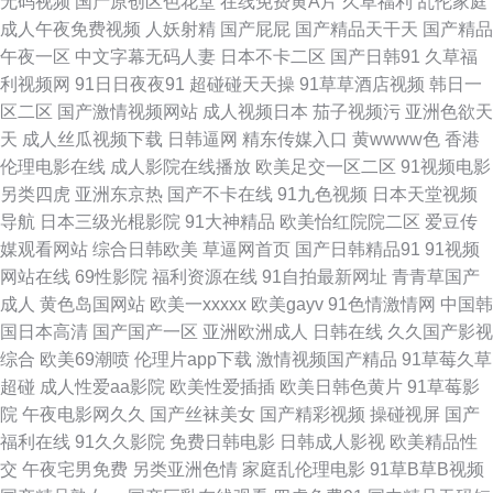
无码视频
国产原创区色花堂
在线免费黄A片
久草福利
乱伦家庭
成人午夜免费视频
人妖射精
国产屁屁
国产精品天干天
国产精品
桃视频在线播放 肏屄福利 宅福利蜜桃社无圣光网 新在线vt天堂 亚洲天堂AV
午夜一区
中文字幕无码人妻
日本不卡二区
国产日韩91
久草福
利视频网
91日日夜夜91
超碰碰天天操
91草草酒店视频
韩日一
网狠狠操 91社区成人在线 色五月视 国产精品96久久 老司机AV福利网站 色
区二区
国产激情视频网站
成人视频日本
茄子视频污
亚洲色欲天
天
成人丝瓜视频下载
日韩逼网
精东传媒入口
黄wwww色
香港
婷婷色播播色婷婷 国产黄精品视频 激情文学怡春院 超碰69资源 伊人99久久
伦理电影在线
成人影院在线播放
欧美足交一区二区
91视频电影
另类四虎
亚洲东京热
国产不卡在线
91九色视频
日本天堂视频
八挂海 91大片网页入口 91看黄淫大片 91免费观看网站入口 韩日亚洲精品视
导航
日本三级光棍影院
91大神精品
欧美怡红院院二区
爱豆传
媒观看网站
综合日韩欧美
草逼网首页
国产日韩精品91
91视频
频在线 91蝌蚪论坛老婆 欧美一级一级一级 91纯黄小视频姐弟 久草韩日
网站在线
69性影院
福利资源在线
91自拍最新网址
青青草国产
成人
黄色岛国网站
欧美一xxxxx
欧美gayv
91色情激情网
中国韩
WWW 92影院 91淫片 色情仓库 国产93视频 激情图区亚洲欧美日韩 精品久
国日本高清
国产国产一区
亚洲欧洲成人
日韩在线
久久国产影视
综合
欧美69潮喷
伦理片app下载
激情视频国产精品
91草莓久草
久COM 色成人亚洲婷婷亚洲 国产ts在线视频 综合性爱网 91试看一分钟视频
超碰
成人性爱aa影院
欧美性爱插插
欧美日韩色黄片
91草莓影
院
午夜电影网久久
国产丝袜美女
国产精彩视频
操碰视屏
国产
99人与兽 成人网站 国产精品久久人 久久精品导航 欧美91 日韩三级专区 五
福利在线
91久久影院
免费日韩电影
日韩成人影视
欧美精品性
交
午夜宅男免费
另类亚洲色情
家庭乱伦理电影
91草B草B视频
月婷婷久草在线视频 91福利在线导航视频 91深夜视频 91午夜福利 第一福利